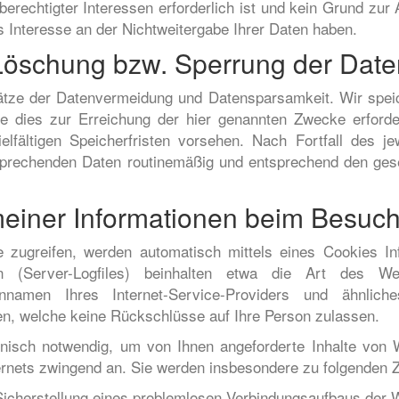
berechtigter Interessen erforderlich ist und kein Grund zur
Interesse an der Nichtweitergabe Ihrer Daten haben.
Löschung bzw. Sperrung der Date
ätze der Datenvermeidung und Datensparsamkeit. Wir spe
e dies zur Erreichung der hier genannten Zwecke erforde
lfältigen Speicherfristen vorsehen. Nach Fortfall des j
sprechenden Daten routinemäßig und entsprechend den gese
meiner Informationen beim Besuch
zugreifen, werden automatisch mittels eines Cookies In
nen (Server-Logfiles) beinhalten etwa die Art des W
namen Ihres Internet-Service-Providers und ähnlich
en, welche keine Rückschlüsse auf Ihre Person zulassen.
hnisch notwendig, um von Ihnen angeforderte Inhalte von W
ternets zwingend an. Sie werden insbesondere zu folgenden 
Sicherstellung eines problemlosen Verbindungsaufbaus der 