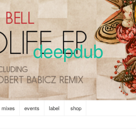
deepdub
mixes
events
label
shop